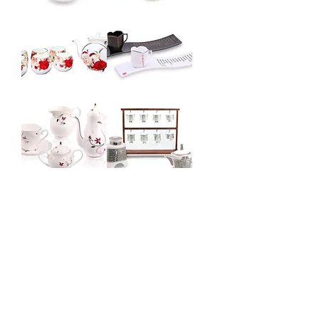
有
幾
機
何
造
造
型
型
圖
圖
騰
騰
茶
茶
具
具
組
組
玫
中
瑰
國
彩
詩
繪
詞
茶
茶
具
具
組
組
花
大
卉
鐘
圖
造
騰
型
茶
茶
具
具
組
組
蓮
藕
插
畫
茶