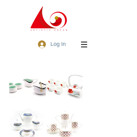
Log In
中
紅
國
花
風
彩
古
繪
典
茶
茶
具
具
組
組