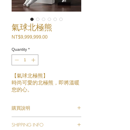
氣球北極熊
Price
NT$9,999,999.00
Quantity
*
【氣球北極熊】
時尚可愛的北極熊，即將溫暖
您的心。
上班上課壓力大，都要必備的
療癒小物。
購買說明
提升您的居家生活品質，出顯
【產品詳情】
您個人的時尚品味。
SHIPPING INFO
👉產品名稱:氣球北極熊