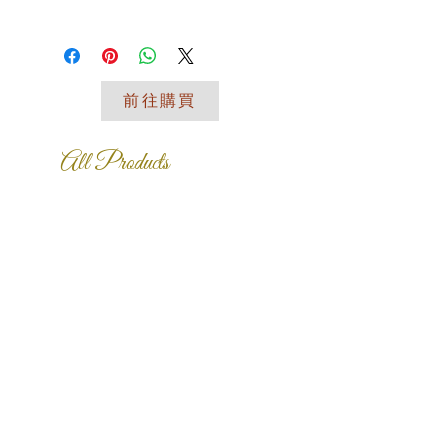
👉材質：樹脂
I'm a shipping policy. I'm a great
欲購買歡迎留言私訊或來電詢
👉工藝：手工製作
place to add more information about
👉款式：ABC三款
問 謝謝您
your shipping methods, packaging
👉尺寸：A-8X6X高30cm，B-12X6X高
and cost. Providing straightforward
25cm，C-26X12X高6.5cm
前往購買
information about your shipping policy
👉適用：客廳、臥室、玄關處等
is a great way to build trust and
reassure your customers that they
【溫馨提示】
All Products
can buy from you with confidence.
🔍尺寸為人工測量，有可能存在細微誤
差，請以收到的實物為準，敬請諒解！
🔍產品為手工工藝上色/製作，會有細
微不同和少許誤差，請以收到的實物為
準，敬請諒解！
🔍如果產品灰塵，清潔時可用軟質材料
（如海綿、乾棉布）擦拭即可
🔍擺飾超商取貨因體積原因一單僅限一
入！！！
🔍我們為不同產品提供不同的專業包
裝，採用高密度保麗龍，抗壓、防震，
有效保障您購買的寶貝安全送達。
❤️【藝想天開】❤️