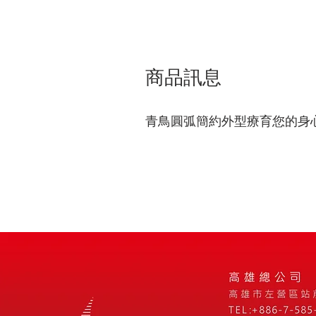
商品訊息
青鳥圓弧簡約外型療育您的身