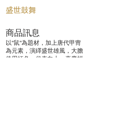
盛世鼓舞
商品訊息
以"鼠"為題材，加上唐代甲冑
為元素，演繹盛世雄風，大膽
使用紅色，代表向上，喜慶福
氣的寓意，並且帶有柔美之感
的白鼠穿上鎧甲，強化了對比
之美