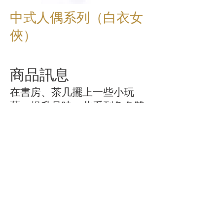
中式人偶系列（白衣女
俠）
商品訊息
在書房、茶几擺上一些小玩
藝，提升品味。此系列角色雙
目閉合、享受著吟詩作對，活
靈活現，隨心擺放人偶，顯現
個人心境